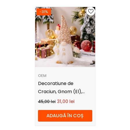
-31%
FURNIZOR:
OEM
Decoratiune de
Craciun, Gnom (El),
30x30x10 cm
31,00 lei
45,00 lei
ADAUGĂ ÎN COȘ