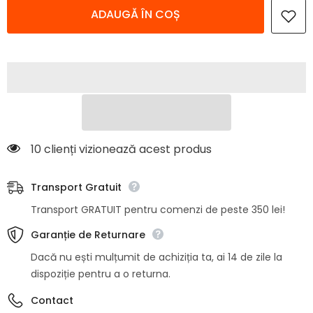
Decoratiune
Decoratiune
ADAUGĂ ÎN COȘ
de
de
Craciun,
Craciun,
Gnom
Gnom
(El),
(El),
30x30x10
30x30x10
cm
cm
10 clienți vizionează acest produs
Transport Gratuit
Transport GRATUIT pentru comenzi de peste 350 lei!
Garanție de Returnare
Dacă nu ești mulțumit de achiziția ta, ai 14 de zile la
dispoziție pentru a o returna.
Contact