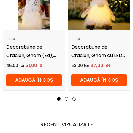
FURNIZOR:
FURNIZOR:
OEM
OEM
Decoratiune de
Decoratiune de
Craciun, Gnom (Ea),
Craciun, Gnom cu LED
30x30x10 cm
(M2), 30x10x10
31,00 lei
37,00 lei
45,00 lei
53,00 lei
ADAUGĂ ÎN COȘ
ADAUGĂ ÎN COȘ
RECENT VIZUALIZATE