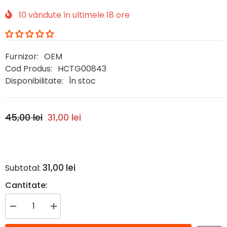
10
vândute în ultimele
18
ore
Furnizor:
OEM
Cod Produs:
HCTG00843
Disponibilitate:
În stoc
45,00 lei
31,00 lei
31,00 lei
Subtotal:
Cantitate:
Reduceți
Creșteți
cantitatea
cantitatea
pentru
pentru