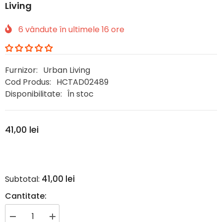
Living
6
vândute în ultimele
16
ore
Furnizor:
Urban Living
Cod Produs:
HCTAD02489
Disponibilitate:
În stoc
41,00 lei
41,00 lei
Subtotal:
Cantitate:
Reduceți
Creșteți