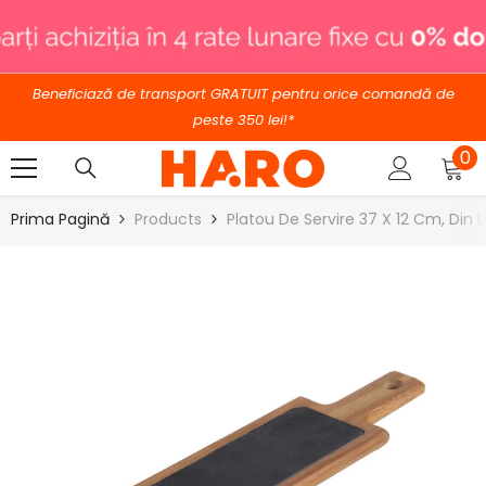
SARI LA CONȚINUT
.
Beneficiază de transport GRATUIT pentru orice comandă de
peste 350 lei!*
0
0
ar
Prima Pagină
Products
Platou De Servire 37 X 12 Cm, Din 