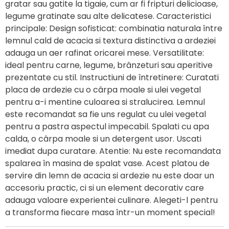
gratar sau gatite la tigaie, cum ar fi fripturi delicioase,
legume gratinate sau alte delicatese. Caracteristici
principale: Design sofisticat: combinatia naturala între
lemnul cald de acacia si textura distinctiva a ardeziei
adauga un aer rafinat oricarei mese. Versatilitate:
ideal pentru carne, legume, brânzeturi sau aperitive
prezentate cu stil. Instructiuni de întretinere: Curatati
placa de ardezie cu o cârpa moale si ulei vegetal
pentru a-i mentine culoarea si stralucirea. Lemnul
este recomandat sa fie uns regulat cu ulei vegetal
pentru a pastra aspectul impecabil. Spalati cu apa
calda, o cârpa moale si un detergent usor. Uscati
imediat dupa curatare. Atentie: Nu este recomandata
spalarea în masina de spalat vase. Acest platou de
servire din lemn de acacia si ardezie nu este doar un
accesoriu practic, ci si un element decorativ care
adauga valoare experientei culinare. Alegeti-l pentru
a transforma fiecare masa într-un moment special!