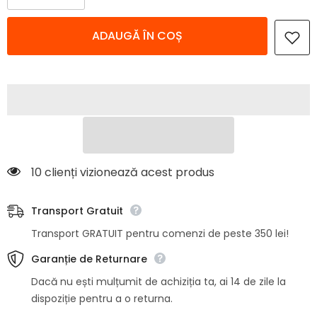
cantitatea
cantitatea
pentru
pentru
Platou
Platou
ADAUGĂ ÎN COȘ
de
de
servire
servire
37
37
x
x
12
12
cm,
cm,
din
din
lemn
lemn
de
de
acacia
acacia
si
si
ardezie,
ardezie,
Ardoise
Ardoise
10 clienți vizionează acest produs
Collection
Collection
Urban
Urban
Living
Living
Transport Gratuit
Transport GRATUIT pentru comenzi de peste 350 lei!
Garanție de Returnare
Dacă nu ești mulțumit de achiziția ta, ai 14 de zile la
dispoziție pentru a o returna.