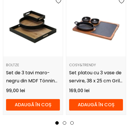
FURNIZOR:
FURNIZOR:
BOLTZE
COSY&TRENDY
Set de 3 tavi maro-
Set platou cu 3 vase de
negru din MDF Tönning
servire, 38 x 25 cm Grill
Boltze
pan set Cosy&Trendy
99,00 lei
169,00 lei
ADAUGĂ ÎN COȘ
ADAUGĂ ÎN COȘ