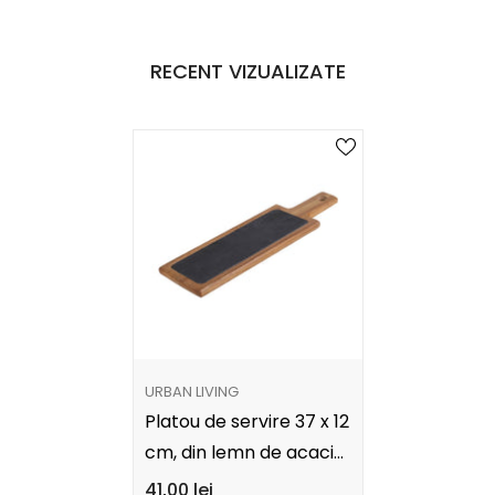
RECENT VIZUALIZATE
FURNIZOR:
URBAN LIVING
Platou de servire 37 x 12
cm, din lemn de acacia
si ardezie, Ardoise
41,00 lei