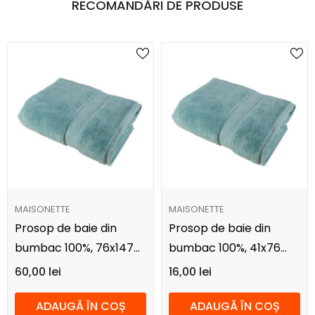
RECOMANDĂRI DE PRODUSE
FURNIZOR:
FURNIZOR:
MAISONETTE
MAISONETTE
Prosop de baie din
Prosop de baie din
bumbac 100%, 76x147
bumbac 100%, 41x76
cm, Maisonette Loft,
cm, Maisonette Loft,
60,00 lei
16,00 lei
turcoaz
turcoaz
ADAUGĂ ÎN COȘ
ADAUGĂ ÎN COȘ