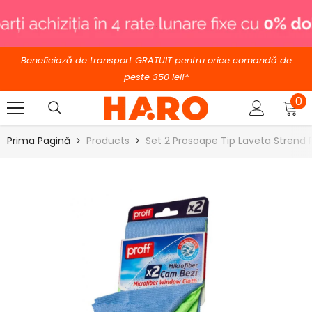
SARI LA CONȚINUT
.
Beneficiază de transport GRATUIT pentru orice comandă de
peste 350 lei!*
0
0
ar
Prima Pagină
Products
Set 2 Prosoape Tip Laveta Strend 