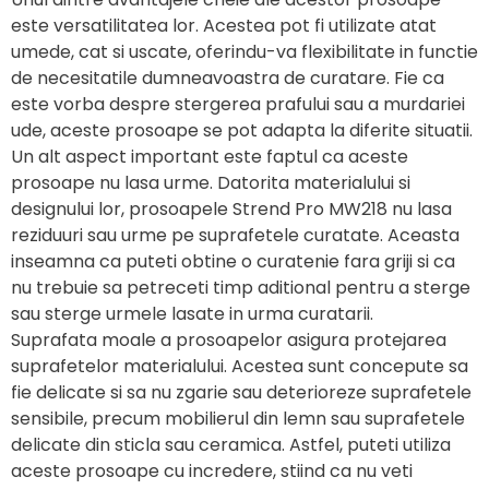
este versatilitatea lor. Acestea pot fi utilizate atat
umede, cat si uscate, oferindu-va flexibilitate in functie
de necesitatile dumneavoastra de curatare. Fie ca
este vorba despre stergerea prafului sau a murdariei
ude, aceste prosoape se pot adapta la diferite situatii.
Un alt aspect important este faptul ca aceste
prosoape nu lasa urme. Datorita materialului si
designului lor, prosoapele Strend Pro MW218 nu lasa
reziduuri sau urme pe suprafetele curatate. Aceasta
inseamna ca puteti obtine o curatenie fara griji si ca
nu trebuie sa petreceti timp aditional pentru a sterge
sau sterge urmele lasate in urma curatarii.
Suprafata moale a prosoapelor asigura protejarea
suprafetelor materialului. Acestea sunt concepute sa
fie delicate si sa nu zgarie sau deterioreze suprafetele
sensibile, precum mobilierul din lemn sau suprafetele
delicate din sticla sau ceramica. Astfel, puteti utiliza
aceste prosoape cu incredere, stiind ca nu veti