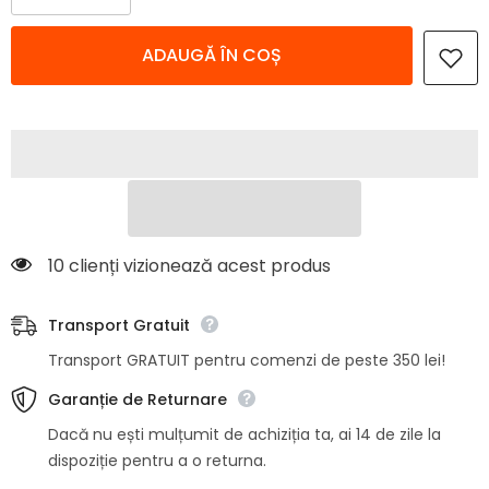
cantitatea
cantitatea
pentru
pentru
Set
Set
ADAUGĂ ÎN COȘ
2
2
Prosoape
Prosoape
tip
tip
laveta
laveta
Strend
Strend
Pro
Pro
MW218,
MW218,
Microfibra,
Microfibra,
pentru
pentru
bucatarie,
bucatarie,
40x30
40x30
cm,
cm,
multicolor
multicolor
10 clienți vizionează acest produs
Transport Gratuit
Transport GRATUIT pentru comenzi de peste 350 lei!
Garanție de Returnare
Dacă nu ești mulțumit de achiziția ta, ai 14 de zile la
dispoziție pentru a o returna.