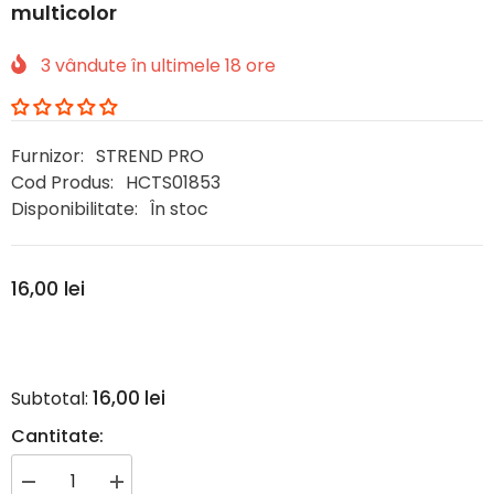
multicolor
3
vândute în ultimele
18
ore
Furnizor:
STREND PRO
Cod Produs:
HCTS01853
Disponibilitate:
În stoc
16,00 lei
16,00 lei
Subtotal:
Cantitate:
Reduceți
Creșteți