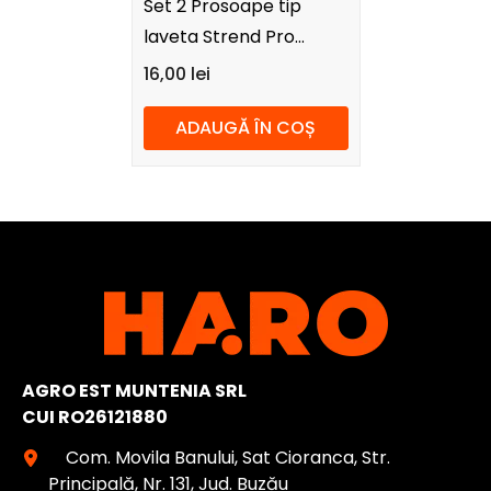
Set 2 Prosoape tip
laveta Strend Pro
MW218, Microfibra,
16,00 lei
pentru bucatarie,
ADAUGĂ ÎN COȘ
40x30 cm, multicolor
AGRO EST MUNTENIA SRL
CUI RO26121880
Com. Movila Banului, Sat Cioranca, Str.
Principală, Nr. 131, Jud. Buzău