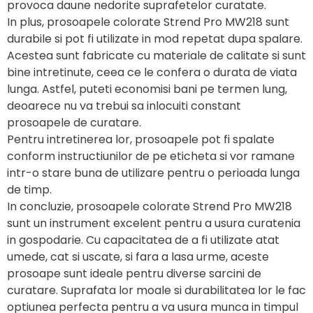
provoca daune nedorite suprafetelor curatate.
In plus, prosoapele colorate Strend Pro MW218 sunt
durabile si pot fi utilizate in mod repetat dupa spalare.
Acestea sunt fabricate cu materiale de calitate si sunt
bine intretinute, ceea ce le confera o durata de viata
lunga. Astfel, puteti economisi bani pe termen lung,
deoarece nu va trebui sa inlocuiti constant
prosoapele de curatare.
Pentru intretinerea lor, prosoapele pot fi spalate
conform instructiunilor de pe eticheta si vor ramane
intr-o stare buna de utilizare pentru o perioada lunga
de timp.
In concluzie, prosoapele colorate Strend Pro MW218
sunt un instrument excelent pentru a usura curatenia
in gospodarie. Cu capacitatea de a fi utilizate atat
umede, cat si uscate, si fara a lasa urme, aceste
prosoape sunt ideale pentru diverse sarcini de
curatare. Suprafata lor moale si durabilitatea lor le fac
optiunea perfecta pentru a va usura munca in timpul