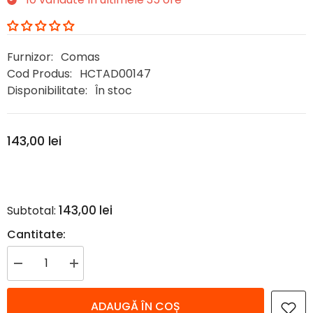
Furnizor:
Comas
Cod Produs:
HCTAD00147
Disponibilitate:
În stoc
143,00 lei
143,00 lei
Subtotal:
Cantitate:
Reduceți
Creșteți
cantitatea
cantitatea
pentru
pentru
Set
Set
ADAUGĂ ÎN COȘ
tacamuri
tacamuri