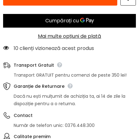
24
24
piese
piese
Alida
Alida
18%,
18%,
2mm
2mm
Comas
Comas
Mai multe opțiuni de plată
10 clienți vizionează acest produs
Transport Gratuit
Transport GRATUIT pentru comenzi de peste 350 lei!
Garanție de Returnare
Dacă nu ești mulțumit de achiziția ta, ai 14 de zile la
dispoziție pentru a o returna.
Contact
Număr de telefon unic: 0376.448.300
Calitate premim