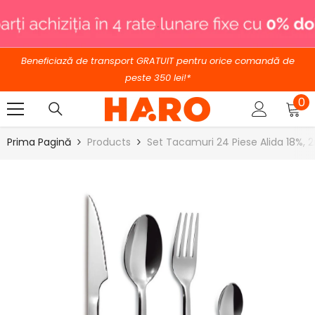
SARI LA CONȚINUT
.
Beneficiază de transport GRATUIT pentru orice comandă de
peste 350 lei!*
0
0
ar
Prima Pagină
Products
Set Tacamuri 24 Piese Alida 18%