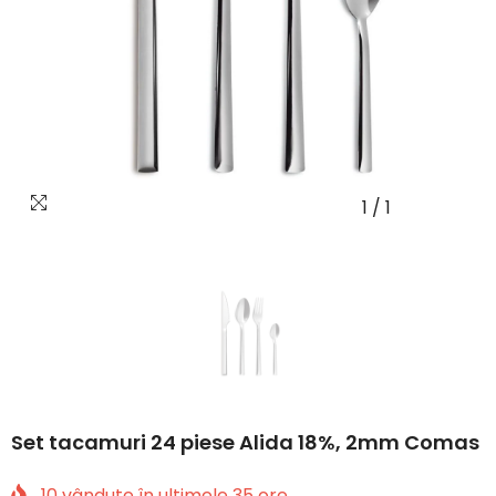
1
/
1
Set tacamuri 24 piese Alida 18%, 2mm Comas
10
vândute în ultimele
35
ore